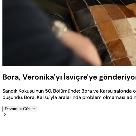
Yüklendi
:
39.05%
Sesi
Aç
Bora, Veronika'yı İsviçre'ye gönderiyo
Sandık Kokusu'nun 50. Bölümünde; Bora ve Karsu salonda otur
düşündü. Bora, Karsu'yla aralarında problem olmaması adına
Devamını Göster