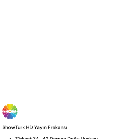
ShowTürk HD Yayın Frekansı
Türksat 3A , 42 Derece Doğu Uydusu