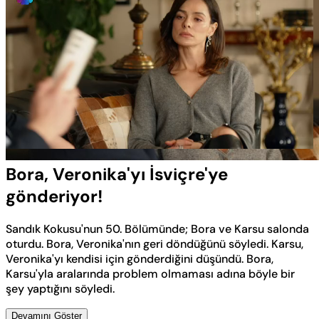
Yüklendi
:
100.00%
Sesi
Oynatma
Aç
Hızı
Bora, Veronika'yı İsviçre'ye
gönderiyor!
Sandık Kokusu'nun 50. Bölümünde; Bora ve Karsu salonda
oturdu. Bora, Veronika'nın geri döndüğünü söyledi. Karsu,
Veronika'yı kendisi için gönderdiğini düşündü. Bora,
Karsu'yla aralarında problem olmaması adına böyle bir
şey yaptığını söyledi.
Devamını Göster