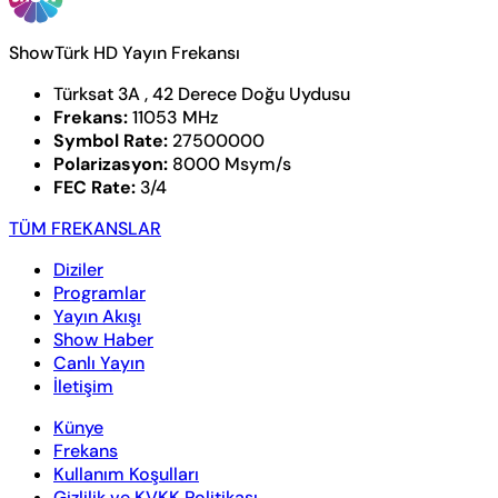
ShowTürk HD Yayın Frekansı
Türksat 3A , 42 Derece Doğu Uydusu
Frekans:
11053 MHz
Symbol Rate:
27500000
Polarizasyon:
8000 Msym/s
FEC Rate:
3/4
TÜM FREKANSLAR
Diziler
Programlar
Yayın Akışı
Show Haber
Canlı Yayın
İletişim
Künye
Frekans
Kullanım Koşulları
Gizlilik ve KVKK Politikası