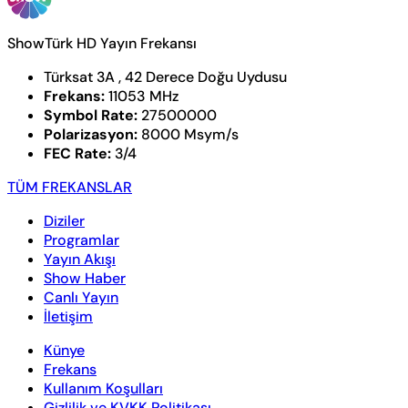
ShowTürk HD Yayın Frekansı
Türksat 3A , 42 Derece Doğu Uydusu
Frekans:
11053 MHz
Symbol Rate:
27500000
Polarizasyon:
8000 Msym/s
FEC Rate:
3/4
TÜM FREKANSLAR
Diziler
Programlar
Yayın Akışı
Show Haber
Canlı Yayın
İletişim
Künye
Frekans
Kullanım Koşulları
Gizlilik ve KVKK Politikası