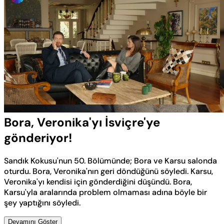
Yüklendi
:
39.05%
Sesi
Oynatma
Aç
Hızı
Bora, Veronika'yı İsviçre'ye
gönderiyor!
Sandık Kokusu'nun 50. Bölümünde; Bora ve Karsu salonda
oturdu. Bora, Veronika'nın geri döndüğünü söyledi. Karsu,
Veronika'yı kendisi için gönderdiğini düşündü. Bora,
Karsu'yla aralarında problem olmaması adına böyle bir
şey yaptığını söyledi.
Devamını Göster