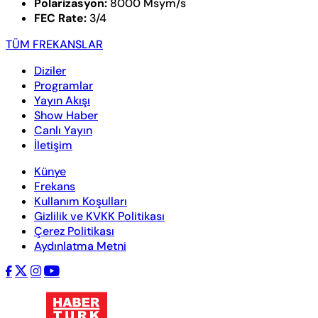
Polarizasyon:
8000 Msym/s
FEC Rate:
3/4
TÜM FREKANSLAR
Diziler
Programlar
Yayın Akışı
Show Haber
Canlı Yayın
İletişim
Künye
Frekans
Kullanım Koşulları
Gizlilik ve KVKK Politikası
Çerez Politikası
Aydınlatma Metni