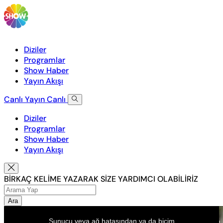
Diziler
Programlar
Show Haber
Yayın Akışı
Canlı Yayın
Canlı
Diziler
Programlar
Show Haber
Yayın Akışı
BİRKAÇ KELİME YAZARAK SİZE YARDIMCI OLABİLİRİZ
Ara
This
is
Sunucu veya ağ hatasından ya da biçim