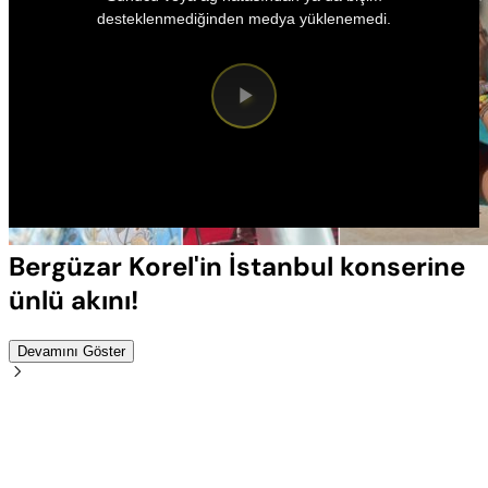
a
modal
desteklenmediğinden medya yüklenemedi.
window.
Videoyu
Oynat
Bergüzar Korel'in İstanbul konserine
ünlü akını!
Devamını Göster