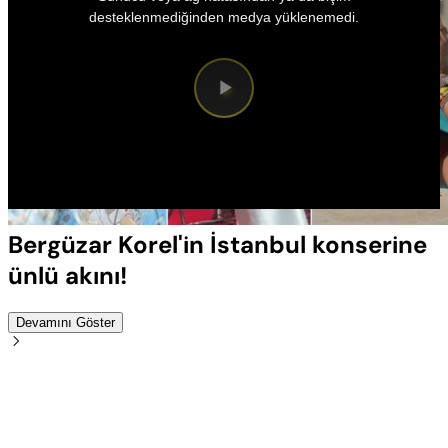
a
modal
desteklenmediğinden medya yüklenemedi.
window.
Videoyu
Oynat
Bergüzar Korel'in İstanbul konserine
ünlü akını!
Devamını Göster