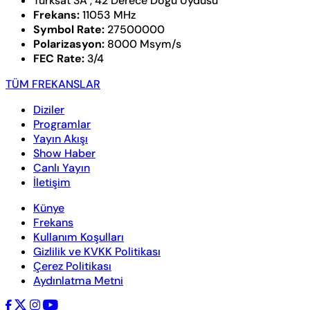
Türksat 3A , 42 Derece Doğu Uydusu
Frekans:
11053 MHz
Symbol Rate:
27500000
Polarizasyon:
8000 Msym/s
FEC Rate:
3/4
TÜM FREKANSLAR
Diziler
Programlar
Yayın Akışı
Show Haber
Canlı Yayın
İletişim
Künye
Frekans
Kullanım Koşulları
Gizlilik ve KVKK Politikası
Çerez Politikası
Aydınlatma Metni