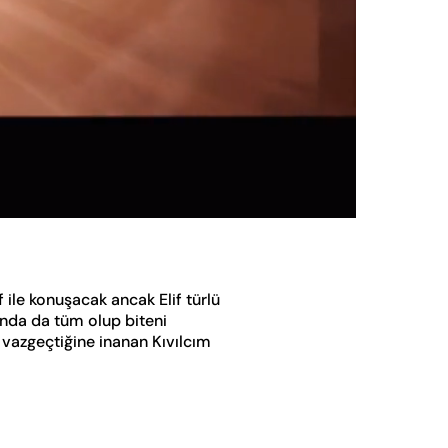
Oynatma
Hızı
f ile konuşacak ancak Elif türlü
ğında da tüm olup biteni
 vazgeçtiğine inanan Kıvılcım