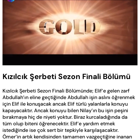
Yüklendi
:
0.64%
Sesi
Oynatma
Aç
Hızı
Kızılcık Şerbeti Sezon Finali Bölümü
Kızılcık Şerbeti Sezon Finali Bölümünde; Elif’e gelen zarf
Abdullah’ın eline geçtiğinde Abdullah işin aslını öğrenmek
için Elif ile konuşacak ancak Elif türlü yalanlarla konuyu
kapayacaktır. Ancak konuyu bilen Nilay’ın bu işin peşini
bırakmaya hiç de niyeti yoktur. Biraz kurcaladığında da
tüm olup biteni öğrenecektir. Elif’e yardım etmek
istediğinde ise çok sert bir tepkiyle karşılaşacaktır.
Ömer’in artık kendisinden tamamen vazgeçtiğine inanan