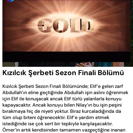
Yüklendi
:
0.64%
Sesi
Oynatma
Aç
Hızı
Kızılcık Şerbeti Sezon Finali Bölümü
Kızılcık Şerbeti Sezon Finali Bölümünde; Elif’e gelen zarf
Abdullah’ın eline geçtiğinde Abdullah işin aslını öğrenmek
için Elif ile konuşacak ancak Elif türlü yalanlarla konuyu
kapayacaktır. Ancak konuyu bilen Nilay’ın bu işin peşini
bırakmaya hiç de niyeti yoktur. Biraz kurcaladığında da
tüm olup biteni öğrenecektir. Elif’e yardım etmek
istediğinde ise çok sert bir tepkiyle karşılaşacaktır.
Ömer’in artık kendisinden tamamen vazgeçtiğine inanan