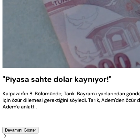
Yüklendi
:
9.60%
Sesi
Aç
"Piyasa sahte dolar kaynıyor!"
Kalpazan'ın 8. Bölümünde; Tarık, Bayram'ı yanlarından gönd
için özür dilemesi gerektiğini söyledi. Tarık, Adem'den özür d
Adem'e anlattı.
Devamını Göster