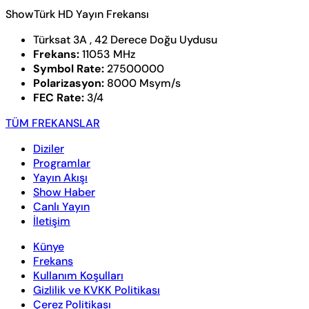
ShowTürk HD Yayın Frekansı
Türksat 3A , 42 Derece Doğu Uydusu
Frekans:
11053 MHz
Symbol Rate:
27500000
Polarizasyon:
8000 Msym/s
FEC Rate:
3/4
TÜM FREKANSLAR
Diziler
Programlar
Yayın Akışı
Show Haber
Canlı Yayın
İletişim
Künye
Frekans
Kullanım Koşulları
Gizlilik ve KVKK Politikası
Çerez Politikası