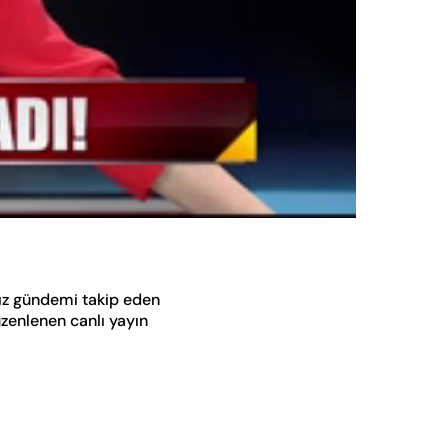
Oynatma
Hızı
sız gündemi takip eden
üzenlenen canlı yayın