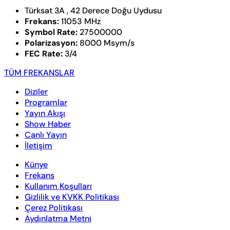
Türksat 3A , 42 Derece Doğu Uydusu
Frekans:
11053 MHz
Symbol Rate:
27500000
Polarizasyon:
8000 Msym/s
FEC Rate:
3/4
TÜM FREKANSLAR
Diziler
Programlar
Yayın Akışı
Show Haber
Canlı Yayın
İletişim
Künye
Frekans
Kullanım Koşulları
Gizlilik ve KVKK Politikası
Çerez Politikası
Aydınlatma Metni