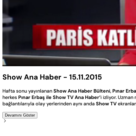
Yüklendi
:
2.41%
Sesi
Aç
Show Ana Haber - 15.11.2015
Hafta sonu yayınlanan
Show Ana Haber Bülteni
,
Pınar Erb
herkes
Pınar Erbaş ile Show TV Ana Haber’
i izliyor. Uzma
bağlantılarıyla olay yerlerinden aynı anda
Show TV
ekranları
Devamını Göster