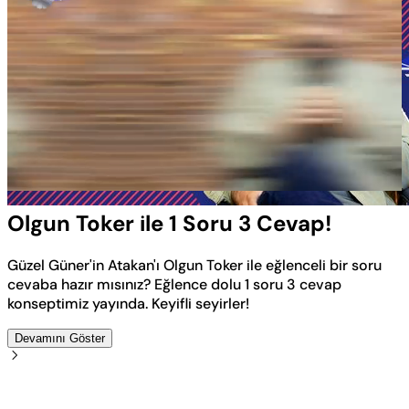
Yüklendi
:
19.63%
Sesi
Oynatma
Aç
Hızı
Olgun Toker ile 1 Soru 3 Cevap!
Güzel Güner'in Atakan'ı Olgun Toker ile eğlenceli bir soru
cevaba hazır mısınız? Eğlence dolu 1 soru 3 cevap
konseptimiz yayında. Keyifli seyirler!
Devamını Göster