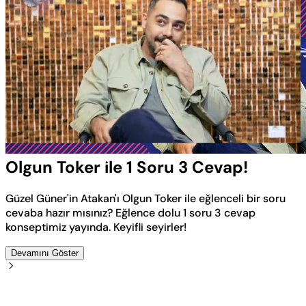
Yüklendi
:
16.00%
Sesi
Oynatma
Aç
Hızı
Olgun Toker ile 1 Soru 3 Cevap!
Güzel Güner'in Atakan'ı Olgun Toker ile eğlenceli bir soru
cevaba hazır mısınız? Eğlence dolu 1 soru 3 cevap
konseptimiz yayında. Keyifli seyirler!
Devamını Göster