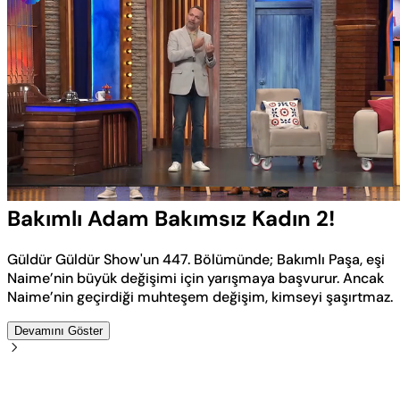
Yüklendi
:
4.54%
Sesi
Oynatma
Aç
Hızı
Bakımlı Adam Bakımsız Kadın 2!
Güldür Güldür Show'un 447. Bölümünde; Bakımlı Paşa, eşi
Naime’nin büyük değişimi için yarışmaya başvurur. Ancak
Naime’nin geçirdiği muhteşem değişim, kimseyi şaşırtmaz.
Devamını Göster