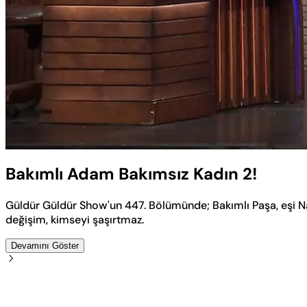
Yüklendi
:
4.54%
Sesi
Aç
Bakımlı Adam Bakımsız Kadın 2!
Güldür Güldür Show'un 447. Bölümünde; Bakımlı Paşa, eşi N
değişim, kimseyi şaşırtmaz.
Devamını Göster