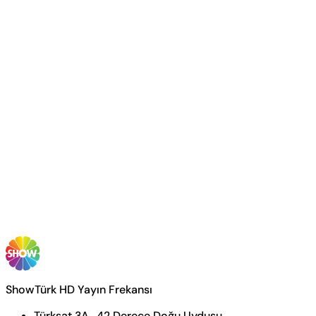
ShowTürk HD Yayın Frekansı
Türksat 3A , 42 Derece Doğu Uydusu