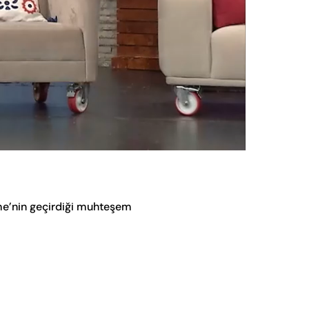
Oynatma
Hızı
me’nin geçirdiği muhteşem