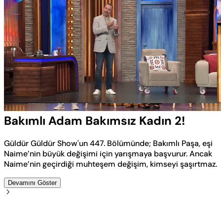
Yüklendi
:
4.54%
Sesi
Oynatma
Aç
Hızı
Bakımlı Adam Bakımsız Kadın 2!
Güldür Güldür Show'un 447. Bölümünde; Bakımlı Paşa, eşi
Naime’nin büyük değişimi için yarışmaya başvurur. Ancak
Naime’nin geçirdiği muhteşem değişim, kimseyi şaşırtmaz.
Devamını Göster