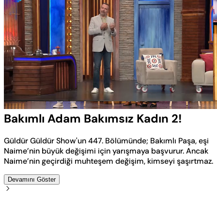
Yüklendi
:
4.54%
Sesi
Oynatma
Aç
Hızı
Bakımlı Adam Bakımsız Kadın 2!
Güldür Güldür Show'un 447. Bölümünde; Bakımlı Paşa, eşi
Naime’nin büyük değişimi için yarışmaya başvurur. Ancak
Naime’nin geçirdiği muhteşem değişim, kimseyi şaşırtmaz.
Devamını Göster