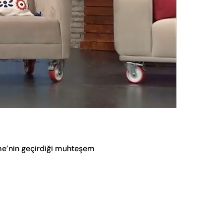
Oynatma
Hızı
me’nin geçirdiği muhteşem