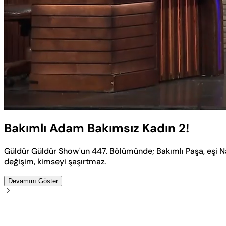
Yüklendi
:
4.54%
Sesi
Aç
Bakımlı Adam Bakımsız Kadın 2!
Güldür Güldür Show'un 447. Bölümünde; Bakımlı Paşa, eşi N
değişim, kimseyi şaşırtmaz.
Devamını Göster