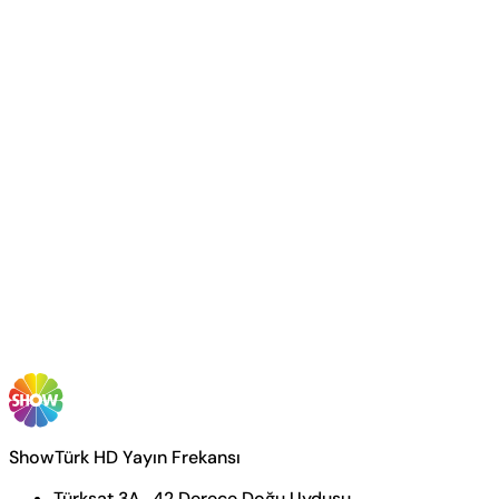
ShowTürk HD Yayın Frekansı
Türksat 3A , 42 Derece Doğu Uydusu