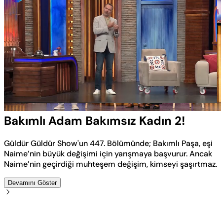
Yüklendi
:
4.54%
Sesi
Oynatma
Aç
Hızı
Bakımlı Adam Bakımsız Kadın 2!
Güldür Güldür Show'un 447. Bölümünde; Bakımlı Paşa, eşi
Naime’nin büyük değişimi için yarışmaya başvurur. Ancak
Naime’nin geçirdiği muhteşem değişim, kimseyi şaşırtmaz.
Devamını Göster