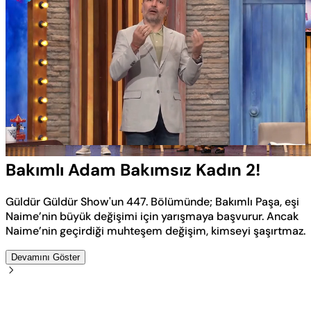
Yüklendi
:
3.63%
Sesi
Oynatma
Aç
Hızı
Bakımlı Adam Bakımsız Kadın 2!
Güldür Güldür Show'un 447. Bölümünde; Bakımlı Paşa, eşi
Naime’nin büyük değişimi için yarışmaya başvurur. Ancak
Naime’nin geçirdiği muhteşem değişim, kimseyi şaşırtmaz.
Devamını Göster