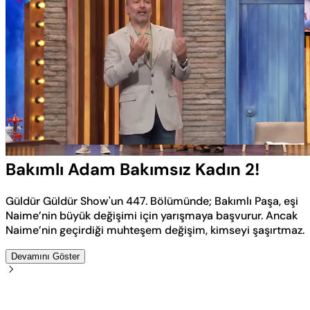
Yüklendi
:
5.45%
Sesi
Oynatma
Aç
Hızı
Bakımlı Adam Bakımsız Kadın 2!
Güldür Güldür Show'un 447. Bölümünde; Bakımlı Paşa, eşi
Naime’nin büyük değişimi için yarışmaya başvurur. Ancak
Naime’nin geçirdiği muhteşem değişim, kimseyi şaşırtmaz.
Devamını Göster