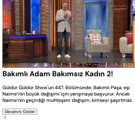
Yüklendi
:
4.54%
Sesi
Oynatma
Aç
Hızı
Bakımlı Adam Bakımsız Kadın 2!
Güldür Güldür Show'un 447. Bölümünde; Bakımlı Paşa, eşi
Naime’nin büyük değişimi için yarışmaya başvurur. Ancak
Naime’nin geçirdiği muhteşem değişim, kimseyi şaşırtmaz.
Devamını Göster