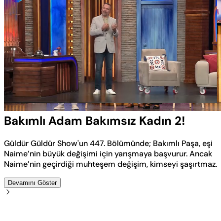
Yüklendi
:
4.54%
Sesi
Oynatma
Aç
Hızı
Bakımlı Adam Bakımsız Kadın 2!
Güldür Güldür Show'un 447. Bölümünde; Bakımlı Paşa, eşi
Naime’nin büyük değişimi için yarışmaya başvurur. Ancak
Naime’nin geçirdiği muhteşem değişim, kimseyi şaşırtmaz.
Devamını Göster