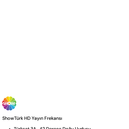
ShowTürk HD Yayın Frekansı
Türksat 3A , 42 Derece Doğu Uydusu