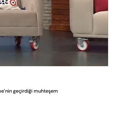
Oynatma
Hızı
me’nin geçirdiği muhteşem