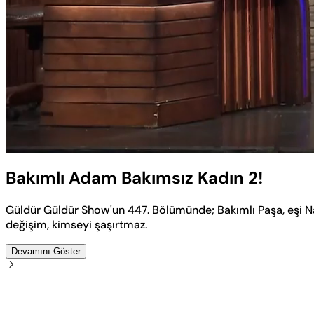
Yüklendi
:
4.54%
Sesi
Aç
Bakımlı Adam Bakımsız Kadın 2!
Güldür Güldür Show'un 447. Bölümünde; Bakımlı Paşa, eşi N
değişim, kimseyi şaşırtmaz.
Devamını Göster