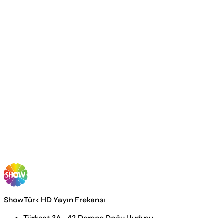
ShowTürk HD Yayın Frekansı
Türksat 3A , 42 Derece Doğu Uydusu