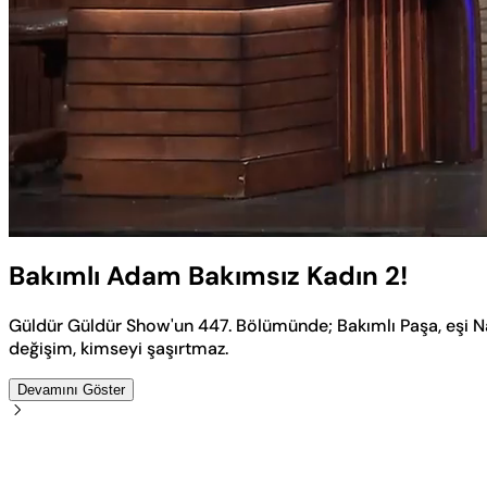
Yüklendi
:
4.54%
Sesi
Aç
Bakımlı Adam Bakımsız Kadın 2!
Güldür Güldür Show'un 447. Bölümünde; Bakımlı Paşa, eşi N
değişim, kimseyi şaşırtmaz.
Devamını Göster