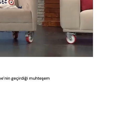
Oynatma
Hızı
me’nin geçirdiği muhteşem