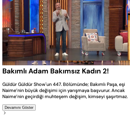
Yüklendi
:
4.54%
Sesi
Oynatma
Aç
Hızı
Bakımlı Adam Bakımsız Kadın 2!
Güldür Güldür Show'un 447. Bölümünde; Bakımlı Paşa, eşi
Naime’nin büyük değişimi için yarışmaya başvurur. Ancak
Naime’nin geçirdiği muhteşem değişim, kimseyi şaşırtmaz.
Devamını Göster