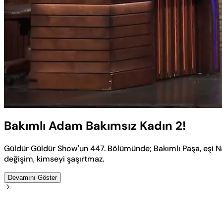
Yüklendi
:
4.54%
Sesi
Aç
Bakımlı Adam Bakımsız Kadın 2!
Güldür Güldür Show'un 447. Bölümünde; Bakımlı Paşa, eşi N
değişim, kimseyi şaşırtmaz.
Devamını Göster