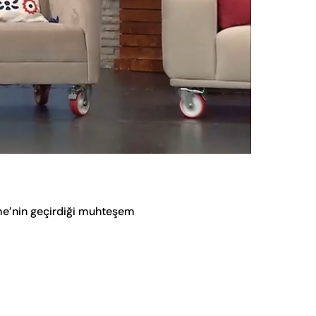
Oynatma
Hızı
me’nin geçirdiği muhteşem