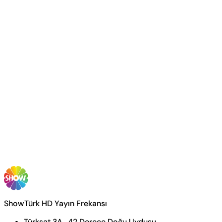
ShowTürk HD Yayın Frekansı
Türksat 3A , 42 Derece Doğu Uydusu