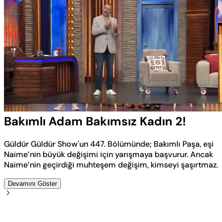
Yüklendi
:
4.54%
Sesi
Oynatma
Aç
Hızı
Bakımlı Adam Bakımsız Kadın 2!
Güldür Güldür Show'un 447. Bölümünde; Bakımlı Paşa, eşi
Naime’nin büyük değişimi için yarışmaya başvurur. Ancak
Naime’nin geçirdiği muhteşem değişim, kimseyi şaşırtmaz.
Devamını Göster