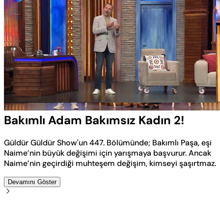
Yüklendi
:
4.54%
Sesi
Oynatma
Aç
Hızı
Bakımlı Adam Bakımsız Kadın 2!
Güldür Güldür Show'un 447. Bölümünde; Bakımlı Paşa, eşi
Naime’nin büyük değişimi için yarışmaya başvurur. Ancak
Naime’nin geçirdiği muhteşem değişim, kimseyi şaşırtmaz.
Devamını Göster