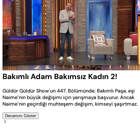
Yüklendi
:
4.54%
Sesi
Oynatma
Aç
Hızı
Bakımlı Adam Bakımsız Kadın 2!
Güldür Güldür Show'un 447. Bölümünde; Bakımlı Paşa, eşi
Naime’nin büyük değişimi için yarışmaya başvurur. Ancak
Naime’nin geçirdiği muhteşem değişim, kimseyi şaşırtmaz.
Devamını Göster