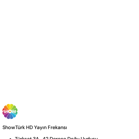
ShowTürk HD Yayın Frekansı
Türksat 3A , 42 Derece Doğu Uydusu