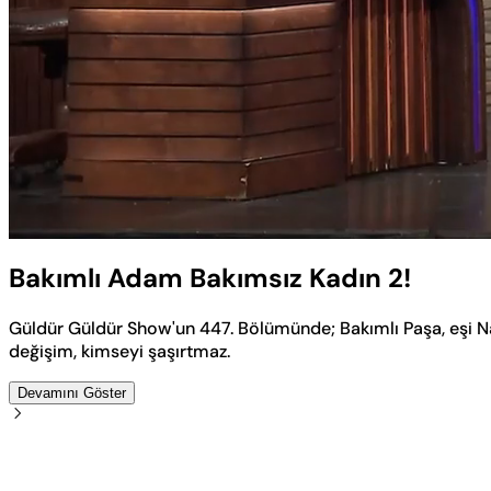
Yüklendi
:
4.54%
Sesi
Aç
Bakımlı Adam Bakımsız Kadın 2!
Güldür Güldür Show'un 447. Bölümünde; Bakımlı Paşa, eşi N
değişim, kimseyi şaşırtmaz.
Devamını Göster