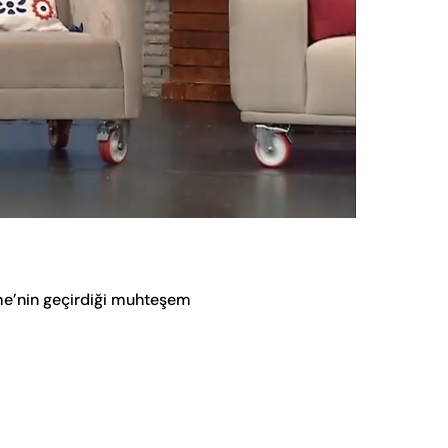
Oynatma
Hızı
me’nin geçirdiği muhteşem