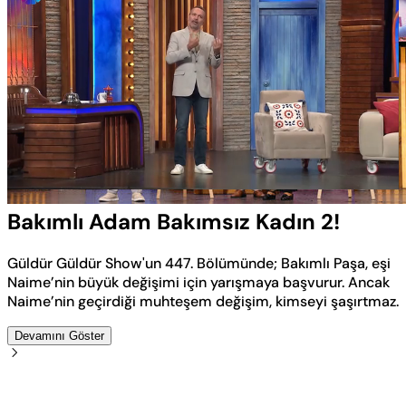
Yüklendi
:
4.54%
Sesi
Oynatma
Aç
Hızı
Bakımlı Adam Bakımsız Kadın 2!
Güldür Güldür Show'un 447. Bölümünde; Bakımlı Paşa, eşi
Naime’nin büyük değişimi için yarışmaya başvurur. Ancak
Naime’nin geçirdiği muhteşem değişim, kimseyi şaşırtmaz.
Devamını Göster