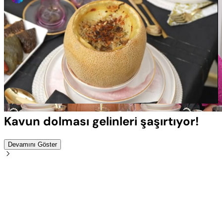
Yüklendi
:
100.00%
Sesi
Oynatma
Aç
Hızı
Kavun dolması gelinleri şaşırtıyor!
Devamını Göster