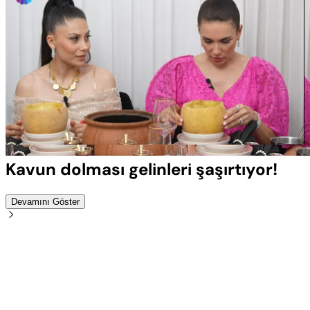
Yüklendi
:
100.00%
Sesi
Oynatma
Aç
Hızı
Kavun dolması gelinleri şaşırtıyor!
Devamını Göster