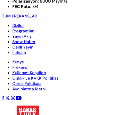
Polarizasyon:
8000 Msym/s
FEC Rate:
3/4
TÜM FREKANSLAR
Diziler
Programlar
Yayın Akışı
Show Haber
Canlı Yayın
İletişim
Künye
Frekans
Kullanım Koşulları
Gizlilik ve KVKK Politikası
Çerez Politikası
Aydınlatma Metni