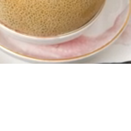
Yüklendi
:
100.00%