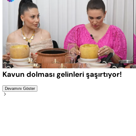
Yüklendi
:
100.00%
Sesi
Oynatma
Aç
Hızı
Kavun dolması gelinleri şaşırtıyor!
Devamını Göster