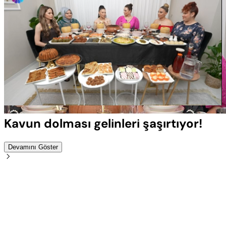
Yüklendi
:
100.00%
Sesi
Oynatma
Aç
Hızı
Kavun dolması gelinleri şaşırtıyor!
Devamını Göster