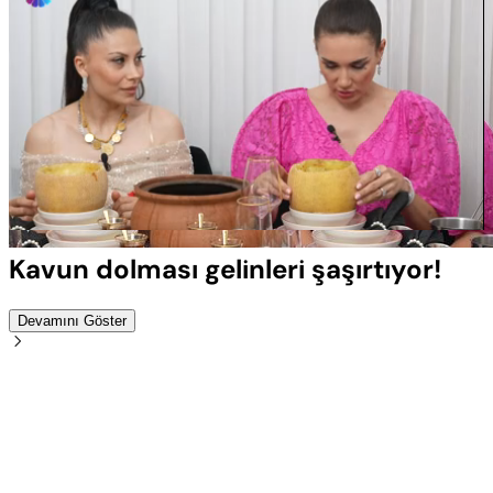
Yüklendi
:
100.00%
Sesi
Oynatma
Aç
Hızı
Kavun dolması gelinleri şaşırtıyor!
Devamını Göster