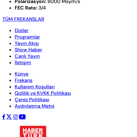
Polarizasyon:
8000 Msym/s
FEC Rate:
3/4
TÜM FREKANSLAR
Diziler
Programlar
Yayın Akışı
Show Haber
Canlı Yayın
İletişim
Künye
Frekans
Kullanım Koşulları
Gizlilik ve KVKK Politikası
Çerez Politikası
Aydınlatma Metni