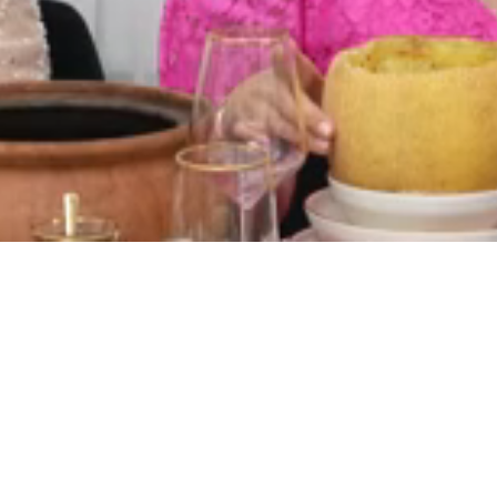
Yüklendi
:
100.00%