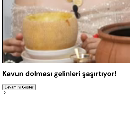
Sesi
Aç
Kavun dolması gelinleri şaşırtıyor!
Devamını Göster