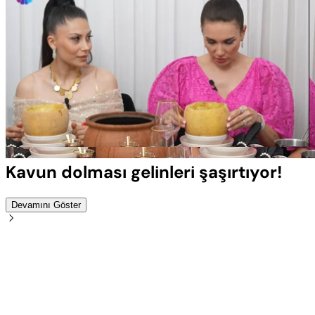
Yüklendi
:
100.00%
Sesi
Oynatma
Aç
Hızı
Kavun dolması gelinleri şaşırtıyor!
Devamını Göster