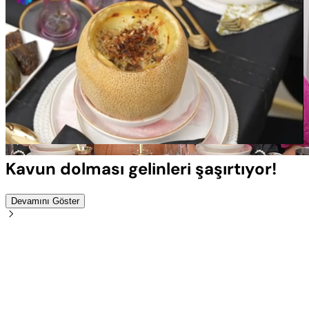
Yüklendi
:
100.00%
Sesi
Oynatma
Aç
Hızı
Kavun dolması gelinleri şaşırtıyor!
Devamını Göster