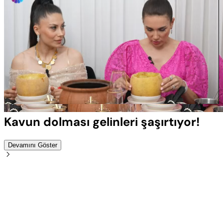
Yüklendi
:
100.00%
Sesi
Oynatma
Aç
Hızı
Kavun dolması gelinleri şaşırtıyor!
Devamını Göster