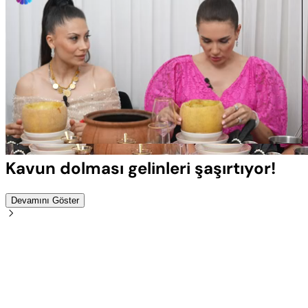
Yüklendi
:
100.00%
Sesi
Oynatma
Aç
Hızı
Kavun dolması gelinleri şaşırtıyor!
Devamını Göster