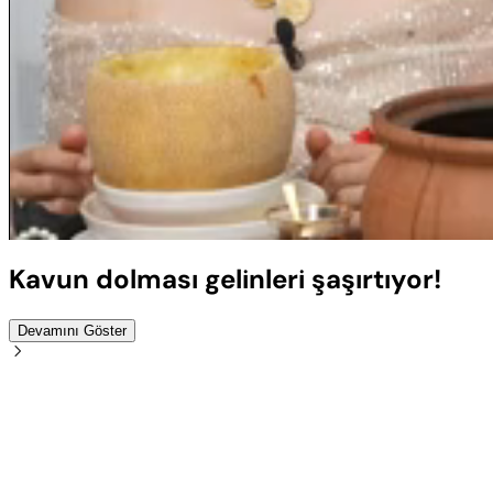
Sesi
Aç
Kavun dolması gelinleri şaşırtıyor!
Devamını Göster