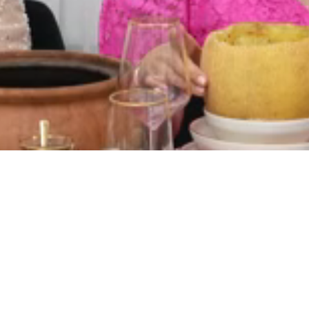
Yüklendi
:
100.00%