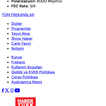
Polarizasyon:
8000 Msym/s
FEC Rate:
3/4
TÜM FREKANSLAR
Diziler
Programlar
Yayın Akışı
Show Haber
Canlı Yayın
İletişim
Künye
Frekans
Kullanım Koşulları
Gizlilik ve KVKK Politikası
Çerez Politikası
Aydınlatma Metni