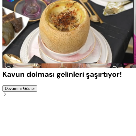
Yüklendi
:
100.00%
Sesi
Oynatma
Aç
Hızı
Kavun dolması gelinleri şaşırtıyor!
Devamını Göster