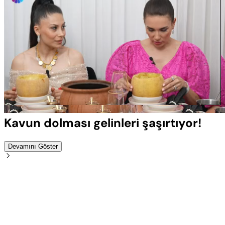
Yüklendi
:
100.00%
Sesi
Oynatma
Aç
Hızı
Kavun dolması gelinleri şaşırtıyor!
Devamını Göster