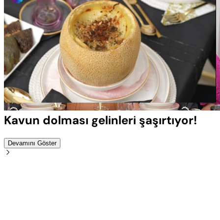
Yüklendi
:
100.00%
Sesi
Oynatma
Aç
Hızı
Kavun dolması gelinleri şaşırtıyor!
Devamını Göster