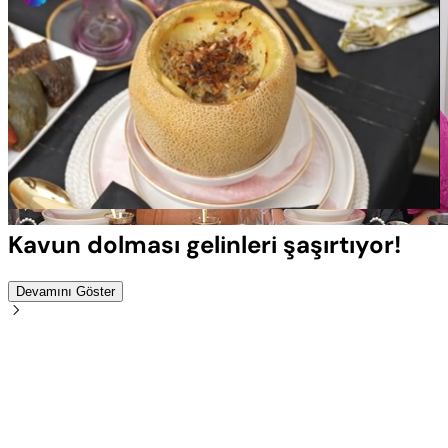
Yüklendi
:
100.00%
Sesi
Oynatma
Aç
Hızı
Kavun dolması gelinleri şaşırtıyor!
Devamını Göster