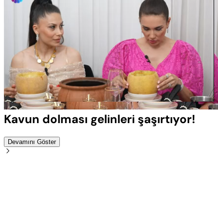
Yüklendi
:
100.00%
Sesi
Oynatma
Aç
Hızı
Kavun dolması gelinleri şaşırtıyor!
Devamını Göster